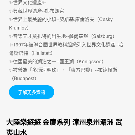
✨世界文化遺產✨
✨典藏世界遺產--熊布朗宮
✨世界上最美麗的小鎮--契斯基.庫倫洛夫（Cesky
Krumlov）
✨音樂天才莫扎特的出生地--薩爾茲堡（Salzburg）
✨1997年被聯合國世界教科組織列入世界文化遺產--哈
爾斯塔特（Hallstatt）
✨德國最美的湖泊之一--國王湖（Königssee）
✨被譽為「多瑙河明珠」、「東方巴黎」--布達佩斯
（Budapest）
了解更多資訊
大陸樂遊遊 金廈系列 漳州泉州湄洲 武
夷山水