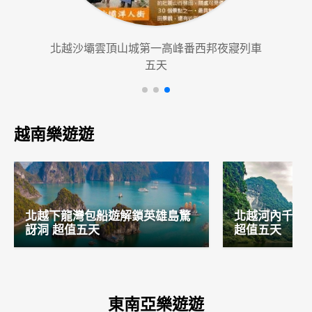
北越沙壩雲頂山城第一高峰番西邦夜寢列車
北越
五天
越南樂遊遊
北越下龍灣包船遊解鎖英雄島驚
北越河內千岩
訝洞 超值五天
超值五天
東南亞樂遊遊