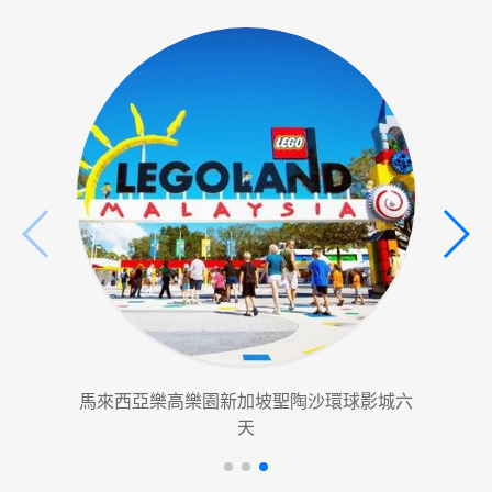
馬來西亞樂高樂園新加坡聖陶沙環球影城六
馬來
天