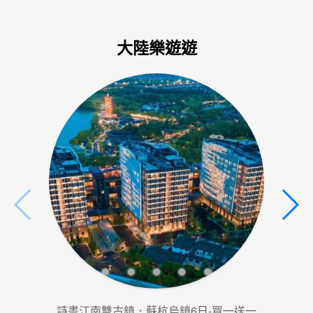
大陸樂遊遊
詩畫江南雙古鎮．蘇杭烏鎮6日-買一送一
童