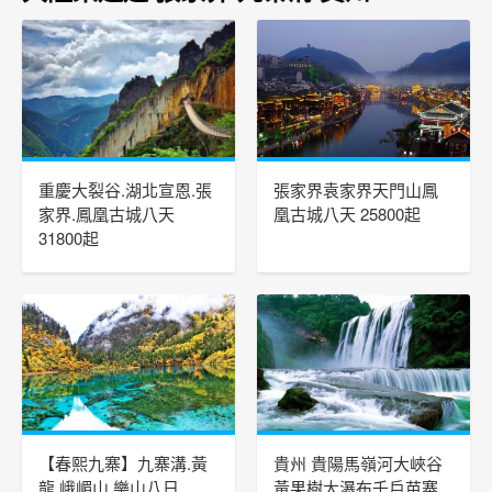
重慶大裂谷.湖北宣恩.張
張家界袁家界天門山鳳
家界.鳳凰古城八天
凰古城八天 25800起
31800起
【春熙九寨】九寨溝.黃
貴州 貴陽馬嶺河大峽谷
龍.峨嵋山.樂山八日
黃果樹大瀑布千戶苗寨