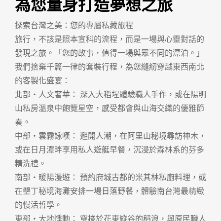
為您量身打造夢想之旅
探索台灣之美：您的專屬私藏旅程
旅行，不該是照本宣科的流程，而是一場與心靈對話的
發現之旅。「您的故事，值得一場與眾不同的漂泊。」
我們捨棄千篇一律的套裝行程，為您縫紉穿越東西南北
的客製化盛宴：
北部・人文奢華： 深入大稻埕體驗職人手作，或在陽明
山私房溫泉中飽覽星空，感受都會與山海交織的優雅節
奏。
中部・雲霧詠嘆： 避開人潮，在阿里山秘境尋訪神木，
或在日月潭畔享用私人遊艇早餐，沉浸於森林系的芬多
精洗禮。
南部・暖陽漫遊： 預約府城古都的米其林私廚料理，或
在墾丁秘境海灘安排一場日落野餐，體驗南台灣最精緻
的慢活哲學。
東部・大地悸動： 穿梭於花東縱谷的稻浪，與原民職人