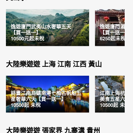
逸遊廈門武夷山水奢華五天       
逸遊廈門湄州
【買一送一】                                           
【買一送一】                                        
10500元起未稅
6250起未稅
大陸樂遊遊 上海 江南 江西 黃山
詩畫江南烏鎮南潯七桅古帆船五
江南上海杭州
星奢華六天【買一送一】                    
美食五星六天-NS                       
10500起 未稅
10500起 未稅
大陸樂遊遊 張家界 九寨溝 貴州