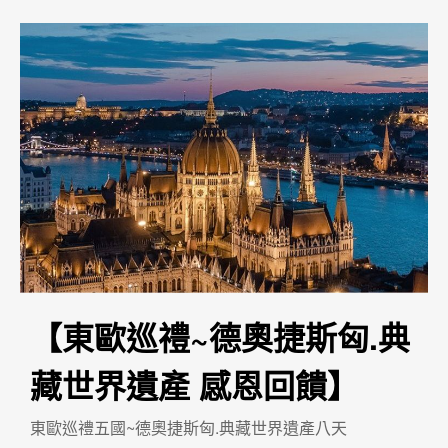
【東歐巡禮~德奧捷斯匈.典
藏世界遺產 感恩回饋】
東歐巡禮五國~德奧捷斯匈.典藏世界遺產八天