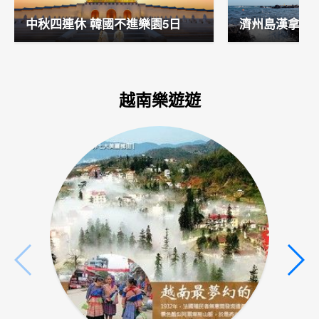
中秋四連休 韓國不進樂園5日
濟州島漢拿山
越南樂遊遊