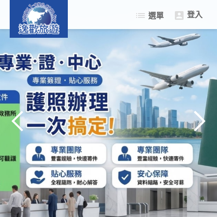
登入
list
選單

限量促銷遊
日本樂遊遊
韓國樂遊遊
中南半島東南亞
自由行機+酒
簽證中心