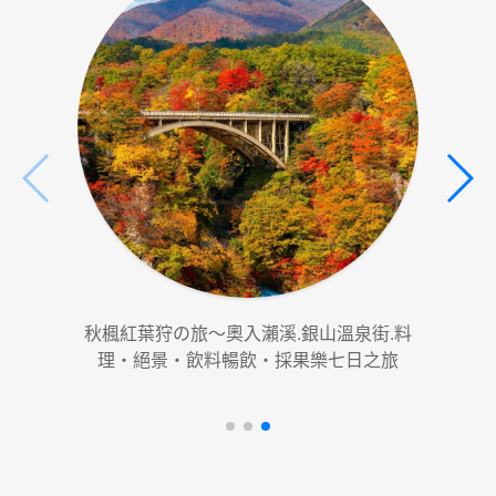
秋楓紅葉狩の旅～奧入瀨溪.銀山溫泉街.料
北海
理‧絕景‧飲料暢飲‧採果樂七日之旅