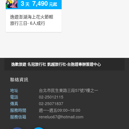
3
7,490
天
元起
逸遊澎湖海上花火節輕
旅行三日- 6人成行
逸歡旅遊 名冠旅行社 凱越旅行社-台胞證專辦簽證中心
聯絡資訊
地址
台北市民生東路三段57號7樓之一
電話
02-25012115
傳真
02-25071837
服務時間
週一~週五09:00~18:00
服務信箱
reneluo67@hotmail.com