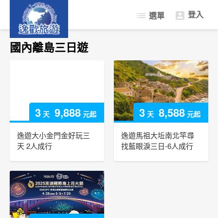
登入
list
選單

限量促銷遊
國內離島三日遊
日本樂遊遊
韓國樂遊遊
中南半島東南亞
自由行機+酒
3
9,888
3
8,588
天
元起
天
元起
簽證中心
逸遊大小金門金好玩三
逸遊馬祖大坵南北竿尋
天 2人成行
找藍眼淚三日-6人成行