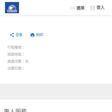
登入
list
選單

限量促銷遊
日本樂遊遊
分享
韓國樂遊遊
print
share
列印
中南半島東南亞
行程編號：
自由行機+酒
旅遊地點：
簽證中心
旅遊天數：天
出團日期：
專人服務