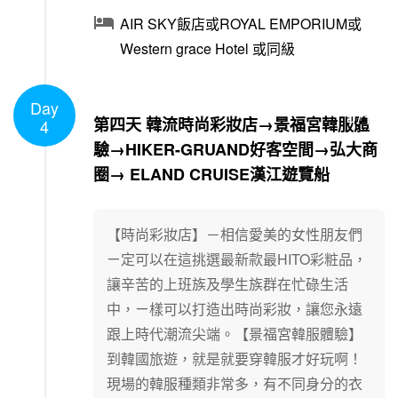

AIR SKY飯店或ROYAL EMPORIUM或
Western grace Hotel 或同級
Day
1
/
1
第四天 韓流時尚彩妝店→景福宮韓服體
4
驗→HIKER-GRUAND好客空間→弘大商
圈→ ELAND CRUISE漢江遊覽船
【時尚彩妝店】－相信愛美的女性朋友們
ㄧ定可以在這挑選最新款最HITO彩粧品，
讓辛苦的上班族及學生族群在忙碌生活
中，ㄧ樣可以打造出時尚彩妝，讓您永遠
跟上時代潮流尖端。【景福宮韓服體驗】
到韓國旅遊，就是就要穿韓服才好玩啊！
現場的韓服種類非常多，有不同身分的衣