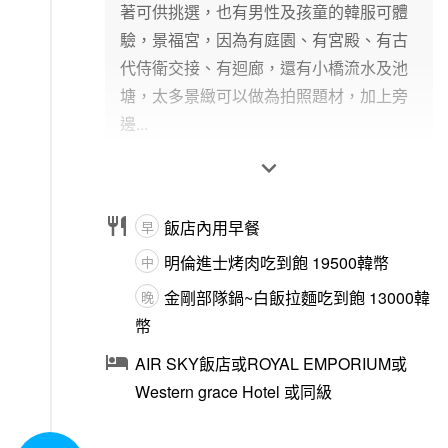
著可供挑選，也有男性及孩童的韓服可體
驗，景福宮，因為有庭園、有宮殿、有古
代侍衛交接、有迴廊，還有小橋流水及池
塘，太多景緻可以做為拍照題材，加上旁
邊...


飯店內用早餐
早
明倫進士烤肉吃到飽 19500韓幣
中
金剛部隊鍋~白飯拉麵吃到飽 13000韓
晚
幣

AIR SKY飯店或ROYAL EMPORIUM或
Western grace Hotel 或同級