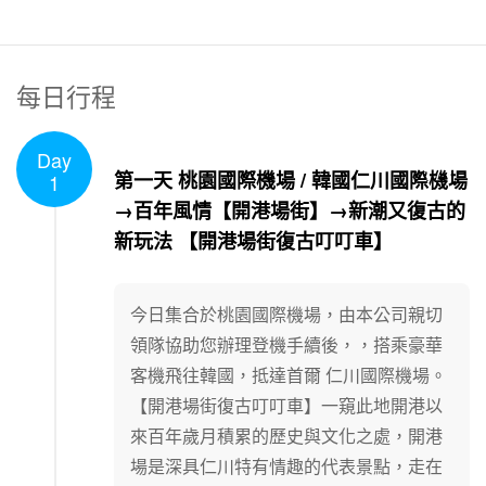
每日行程
Day
1
/
1
第一天 桃園國際機場 / 韓國仁川國際機場
1
→百年風情【開港場街】→新潮又復古的
新玩法 【開港場街復古叮叮車】
今日集合於桃園國際機場，由本公司親切
領隊協助您辦理登機手續後，，搭乘豪華
客機飛往韓國，抵達首爾 仁川國際機場。
【開港場街復古叮叮車】一窺此地開港以
來百年歲月積累的歷史與文化之處，開港
場是深具仁川特有情趣的代表景點，走在