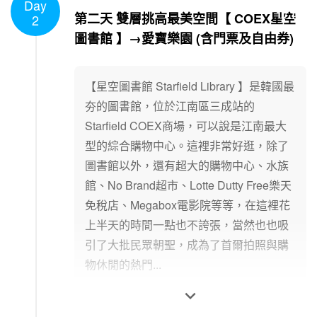
Day
1
/
1
第二天 雙層挑高最美空間【 COEX星空
2
圖書館 】→愛寶樂園 (含門票及自由券)
【星空圖書館 Starfield Library 】是韓國最
夯的圖書館，位於江南區三成站的
Starfield COEX商場，可以說是江南最大
型的綜合購物中心。這裡非常好逛，除了
圖書館以外，還有超大的購物中心、水族
館、No Brand超市、Lotte Dutty Free樂天
免稅店、Megabox電影院等等，在這裡花
上半天的時間一點也不誇張，當然也也吸
引了大批民眾朝聖，成為了首爾拍照與購
物休閒的熱門...
