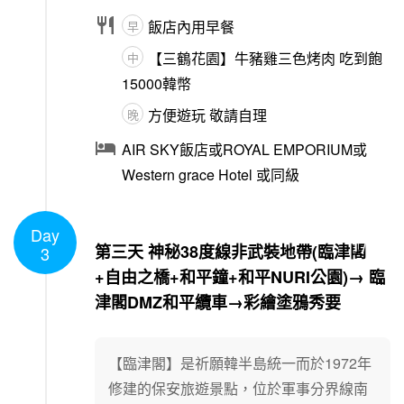

飯店內用早餐
早
【三鶴花園】牛豬雞三色烤肉 吃到飽
中
15000韓幣
方便遊玩 敬請自理
晚

AIR SKY飯店或ROYAL EMPORIUM或
Western grace Hotel 或同級
Day
1
/
1
第三天 神秘38度線非武裝地帶(臨津閣
3
+自由之橋+和平鐘+和平NURI公園)→ 臨
津閣DMZ和平纜車→彩繪塗鴉秀要
【臨津閣】是祈願韓半島統一而於1972年
修建的保安旅遊景點，位於軍事分界線南