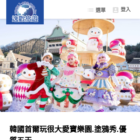
登入
list
選單

限量促銷遊
日本樂遊遊
韓國樂遊遊
中南半島東南亞
自由行機+酒
簽證中心
韓國首爾玩很大愛寶樂園.塗鴉秀.優