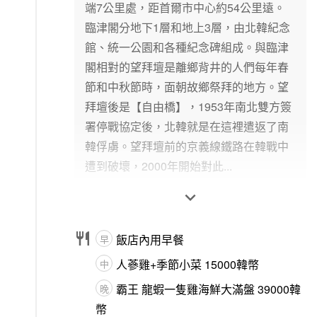
端7公里處，距首爾市中心約54公里遠。
臨津閣分地下1層和地上3層，由北韓紀念
館、統一公園和各種紀念碑組成。與臨津
閣相對的望拜壇是離鄉背井的人們每年春
節和中秋節時，面朝故鄉祭拜的地方。望
拜壇後是【自由橋】，1953年南北雙方簽
署停戰協定後，北韓就是在這裡遣返了南
韓俘虜。望拜壇前的京義線鐵路在韓戰中
遭到破壞，2000年開始對此...


飯店內用早餐
早
人蔘雞+季節小菜 15000韓幣
中
霸王 龍蝦一隻雞海鮮大滿盤 39000韓
晚
幣