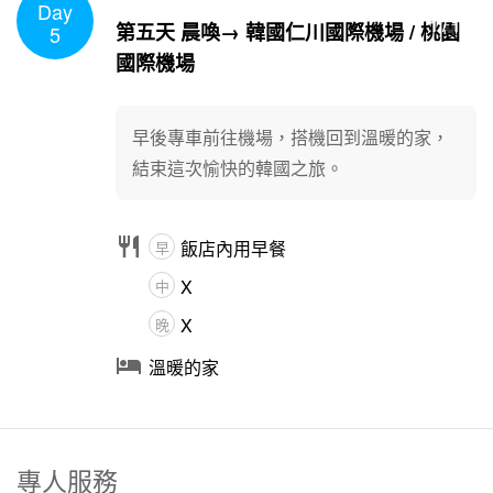
Day
1
/
1
第五天 晨喚→ 韓國仁川國際機場 / 桃園
5
國際機場
早後專車前往機場，搭機回到溫暖的家，
結束這次愉快的韓國之旅。

飯店內用早餐
早
X
中
X
晚

溫暖的家
專人服務