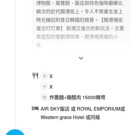
博物館、展覽館、飯店與特色咖啡廳櫛比
鱗次的近代開港街上，令人不禁產生坐上
時光機回到昔日韓國的錯覺。【開港場街
復古叮叮車】 新潮又復古的新玩法，古董
車造型的電動環保車，開港場周邊的小
巷...


X
早
X
中
炸醬麵+糖醋肉 15000韓幣
晚

AIR SKY飯店 或 ROYAL EMPORIUM或
Western grace Hotel 或同級