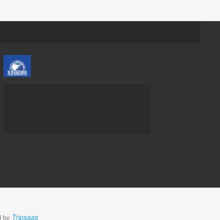
Tripsaas
 by