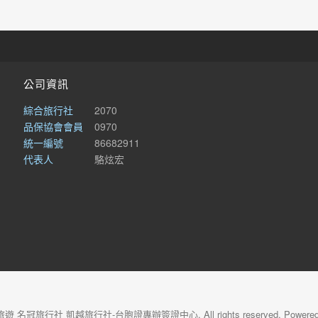
公司資訊
綜合旅行社
2070
品保協會會員
0970
統一編號
86682911
代表人
駱炫宏
旅遊 名冠旅行社 凱越旅行社-台胞證專辦簽證中心. All rights reserved. Powered