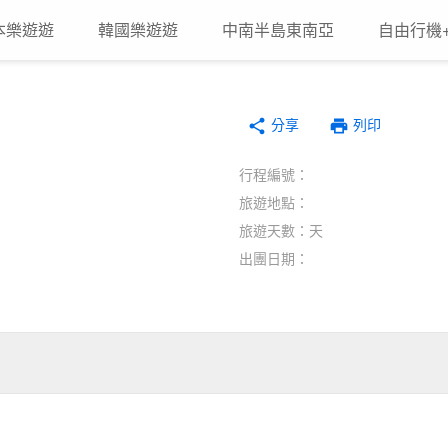
本樂遊遊
韓國樂遊遊
中南半島東南亞
自由行機
分享
print
share
列印
行程編號：
旅遊地點：
旅遊天數：天
出團日期：