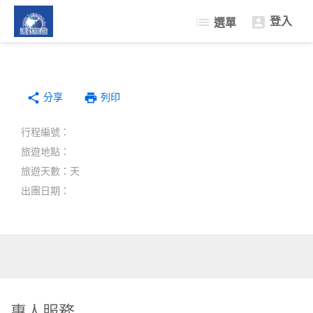
登入
list
選單

限量促銷遊
日本樂遊遊
分享
韓國樂遊遊
print
share
列印
中南半島東南亞
行程編號：
自由行機+酒
旅遊地點：
簽證中心
旅遊天數：天
出團日期：
專人服務