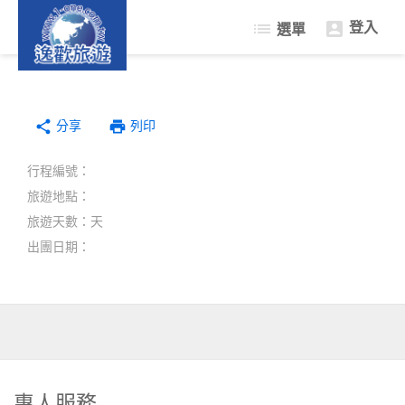
登入
list
選單

限量促銷遊
日本樂遊遊
分享
韓國樂遊遊
print
share
列印
中南半島東南亞
行程編號：
自由行機+酒
旅遊地點：
簽證中心
旅遊天數：天
出團日期：
專人服務